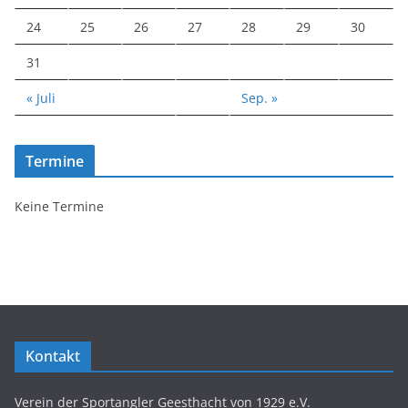
24
25
26
27
28
29
30
31
« Juli
Sep. »
Termine
Keine Termine
Kontakt
Verein der Sportangler Geesthacht von 1929 e.V.