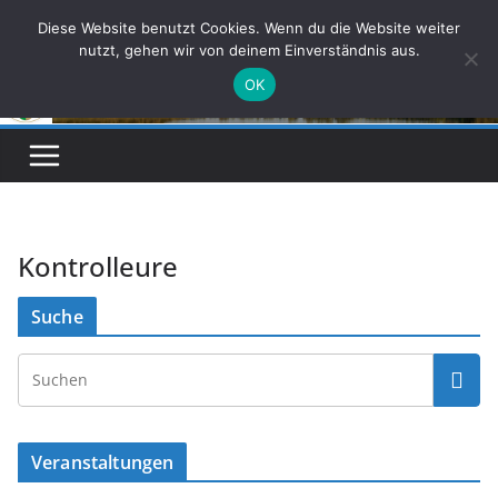
Zum
Diese Website benutzt Cookies. Wenn du die Website weiter
Inhalt
nutzt, gehen wir von deinem Einverständnis aus.
springen
OK
Kontrolleure
Suche
Veranstaltungen