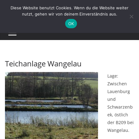
Zum
Diese Website benutzt Cookies. Wenn du die Website weiter
Inhalt
nutzt, gehen wir von deinem Einverständnis aus.
springen
OK
Teichanlage Wangelau
Lage:
Zwischen
Lauenburg
und
Schwarzenb
ek, östlich
der B209 bei
Wangelau.