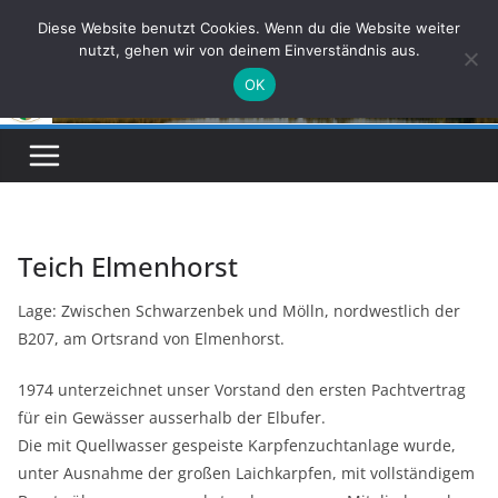
Zum
Diese Website benutzt Cookies. Wenn du die Website weiter
Inhalt
nutzt, gehen wir von deinem Einverständnis aus.
springen
OK
Teich Elmenhorst
Lage: Zwischen Schwarzenbek und Mölln, nordwestlich der
B207, am Ortsrand von Elmenhorst.
1974 unterzeichnet unser Vorstand den ersten Pachtvertrag
für ein Gewässer ausserhalb der Elbufer.
Die mit Quellwasser gespeiste Karpfenzuchtanlage wurde,
unter Ausnahme der großen Laichkarpfen, mit vollständigem