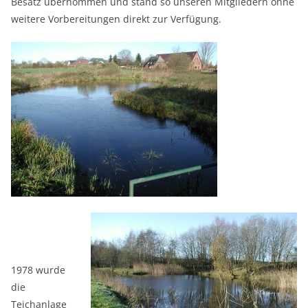
Besatz übernommen und stand so unseren Mitgliedern ohne
weitere Vorbereitungen direkt zur Verfügung.
1978 wurde
die
Teichanlage