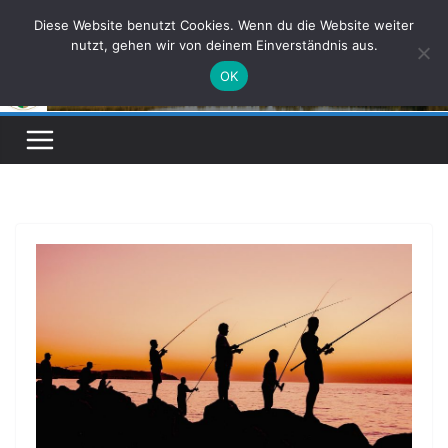
Zum
Diese Website benutzt Cookies. Wenn du die Website weiter
Inhalt
nutzt, gehen wir von deinem Einverständnis aus.
springen
OK