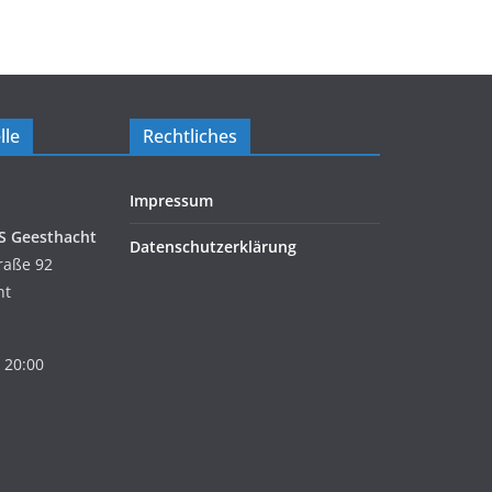
lle
Rechtliches
Impressum
S Geesthacht
Datenschutzerklärung
raße 92
ht
 20:00